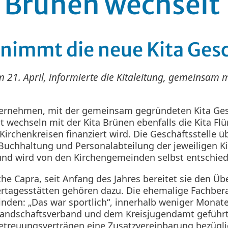
 Brünen wechselt 
nimmt die neue Kita Gesc
 21. April, informierte die Kitaleitung, gemeinsam 
bernehmen, mit der gemeinsam gegründeten Kita Gesc
 wechseln mit der Kita Brünen ebenfalls die Kita Flü
Kirchenkreisen finanziert wird. Die Geschäftsstelle 
Buchhaltung und Personalabteilung der jeweiligen Ki
ig und wird von den Kirchengemeinden selbst entschie
the Capra, seit Anfang des Jahres bereitet sie den Üb
ertagesstätten gehören dazu. Die ehemalige Fachbera
inden: „Das war sportlich“, innerhalb weniger Monat
Landschaftsverband und dem Kreisjugendamt geführt,
etreuungsverträgen eine Zusatzvereinbarung bezügli